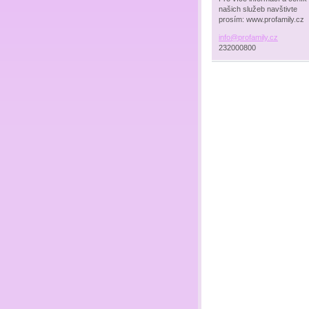
našich služeb navštivte
prosím: www.profamily.cz
info@pro
family.c
z
232000800