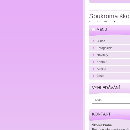
Soukromá ško
jesle Praha
MENU
O nás
Fotogalerie
Novinky
Kontakt
Školka
Jesle
VYHLEDÁVÁNÍ
KONTAKT
Školka Praha
Pro více informací a ceník