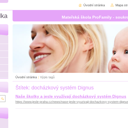
Úvodní stránka
Mapa st
lka
Mateřská škola ProFamily - soukr
Úvodní stránka
|
Výpis tagů
Štítek: docházkový systém Dignus
Naše školky a jesle využívají docházkový systém Dignus
https://www.jesle-praha.cz/news/nase-jesle-vyuzivaji-dochazkovy-system-dignus