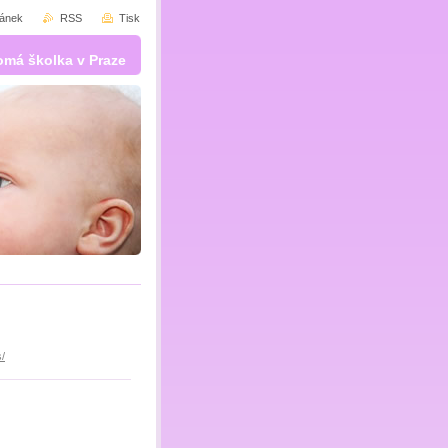
ránek
RSS
Tisk
omá školka v Praze
/