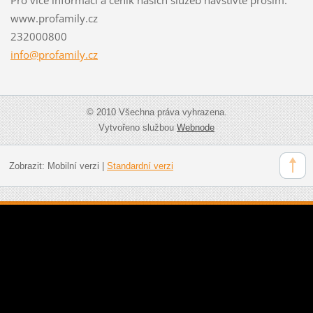
www.profamily.cz
232000800
info@pro
family.c
z
© 2010 Všechna práva vyhrazena.
Vytvořeno službou
Webnode
Zobrazit:
Mobilní verzi
|
Standardní verzi