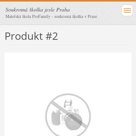
Soukromá školka jesle Praha
Mateřská škola ProFamily - soukromá školka v Praze
Produkt #2